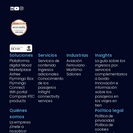
Soluciones
Servicios
Industrias
Insights
Plataforma
Servicios de
Aviación
La guía sobre los
digital Mood
contenido
Ferroviario
ingresos por
Marketplace
Ingresos
Marítimo
servicios
Airfree
adicionales
Salones
complementarios
Flymingo Box
Conocimiento
a bordo
Flymingo
de los
Innovación e
Connect
pasajeros
información
Wifi portal
Inflight
sobre los
Compare IFEC
connectivity
pasajeros en
products
services
los viajes en
tren
Quiénes
Política legal
Política de
somos
privacidad
La empresa
Política de
¡Únete a
cookies
nosotros!